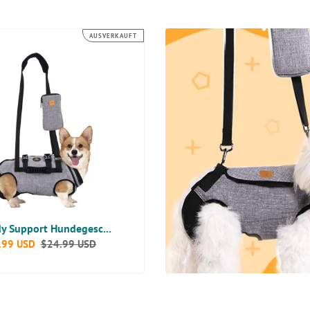
AUSVERKAUFT
r
dy Support Hundegesc...
eis
.99 USD
Normaler
$24.99 USD
Preis