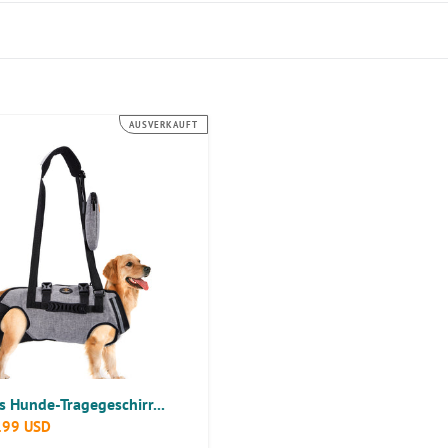
AUSVERKAUFT
he
terstützung,
g
 Hunde-Tragegeschirr...
r
.99 USD