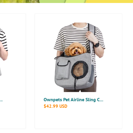
Ownpets
Pet
Airline
Sling
Carrier
Travel
Bag,
Fit
10~15lb
..
Ownpets Pet Airline Sling C...
Normaler
$42.99 USD
Preis