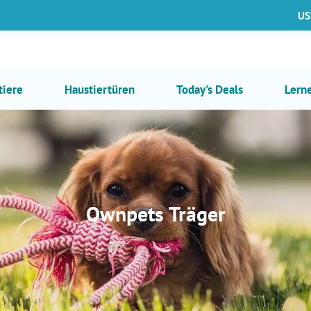
US
tiere
Haustiertüren
Today's Deals
Lern
K
Ownpets Träger
a
t
e