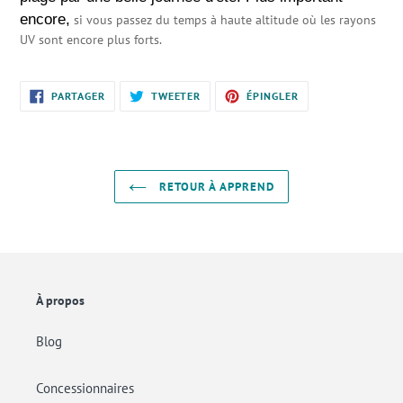
encore,
si vous passez du temps à haute altitude où les rayons
UV sont encore plus forts.
PARTAGER
TWEETER
ÉPINGLER
PARTAGER
TWEETER
ÉPINGLER
SUR
SUR
SUR
FACEBOOK
TWITTER
PINTEREST
RETOUR À APPREND
À propos
Blog
Concessionnaires