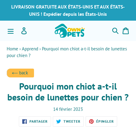
Passer
LIVRAISON GRATUITE AUX ÉTATS-UNIS ET AUX ÉTATS-
au
UNIS ! Expédier depuis les États-Unis
contenu
Recherch
Se connecter
Pan
Home
›
Apprend
›
Pourquoi mon chiot a-t-il besoin de lunettes
pour chien ?
back
Pourquoi mon chiot a-t-il
besoin de lunettes pour chien ?
14 février 2023
PARTAGER
TWEETER
ÉPINGLER
PARTAGER
TWEETER
ÉPINGLER
SUR
SUR
SUR
FACEBOOK
TWITTER
PINTEREST