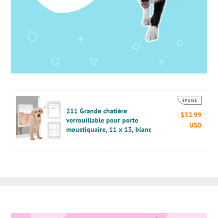
211
ÉPUISÉ
Grande
211 Grande chatière
$32.99
Prix
verrouillable pour porte
chatière
USD
norm
moustiquaire, 11 x 13, blanc
verrouillable
pour
porte
moustiquaire,
11
x
13,
blanc