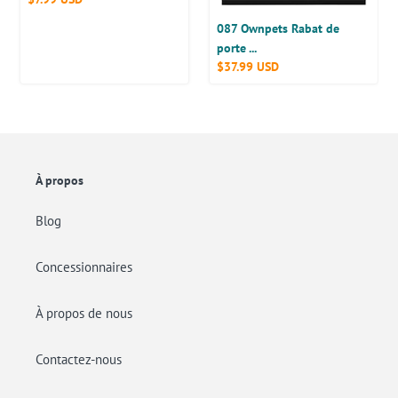
animaux
la
normal
de
porte
087 Ownpets Rabat de
compagnie,
en
porte ...
noir,
aluminium
Prix
$37.99 USD
13,4
pour
normal
"x10,8"
chien,
économe
en
énergie,
rabat
À propos
de
porte
Blog
durable
pour
Concessionnaires
animal
de
compagnie,
À propos de nous
mesure
14,17"
Contactez-nous
x
23,62"