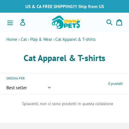
Vai
US & CA FREE SHIPPING!!! Ship from US
direttamente
ai
Cerca
Accedi
Car
contenuti
Home ›
Cat ›
Play & Wear ›
Cat Apparel & T-shirts
C
Cat Apparel & T-shirts
o
l
ORDINA PER
0 prodotti
l
e
Spiacenti, non ci sono prodotti in questa collezione
z
i