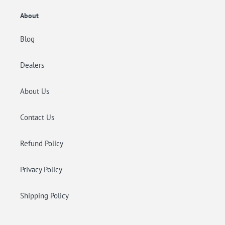
o
n
About
e
Blog
:
Dealers
About Us
Contact Us
Refund Policy
Privacy Policy
Shipping Policy