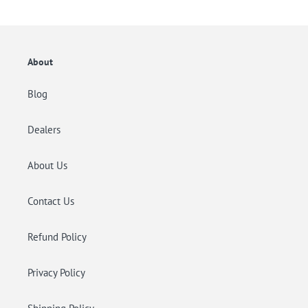
o
n
e
About
:
Blog
Dealers
About Us
Contact Us
Refund Policy
Privacy Policy