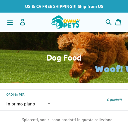
Vai
US & CA FREE SHIPPING!!! Ship from US
direttamente
ai
Cerca
Accedi
Car
contenuti
C
Dog Food
o
l
l
ORDINA PER
e
0 prodotti
z
i
Spiacenti, non ci sono prodotti in questa collezione